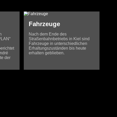
Fahrzeuge
n
Nach dem Ende des
PLAN“
Straßenbahnbetriebs in Kiel sind
Fahrzeuge in unterschiedlichen
erichtet
Erhaltungszuständen bis heute
André
erhalten geblieben.
te der