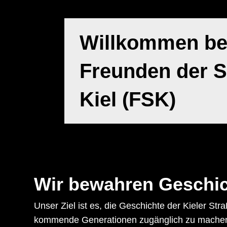
alle
Inhalte
komfortabel
erleben
Willkommen be
können.
Die
Seite
Freunden der 
entspricht
den
internationalen
Kiel (FSK)
Richtlinien
WCAG 2.1
und
wurde
mit
dem
Prüftool
WAVE
getestet.
Wir bewahren Geschich
Sie
können
die
Unser Ziel ist es, die Geschichte der Kieler S
Seite
vollständig
kommende Generationen zugänglich zu machen. G