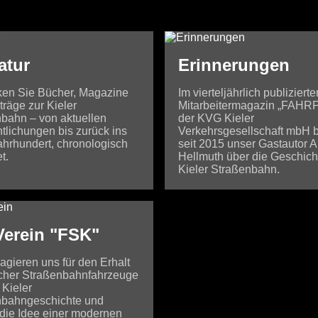
atur
Erinnerungen
en Sie Bücher, Magazine
Im vierteljährlich publizierte
träge zur Kieler
Mitarbeitermagazin „FAHR
bahn – von aktuellen
der KVG Kieler
ntlichungen bis zurück ins
Verkehrsgesellschaft mbH b
Jahrhundert, chronologisch
seit 2015 unser Gastautor 
t.
Hellmuth über die Geschich
Kieler Straßenbahn.
Verein "FSK"
agieren uns für den Erhalt
scher Straßenbahnfahrzeuge
 Kieler
nbahngeschichte und
 die Idee einer modernen